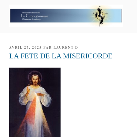
Aller
au
contenu
principal
PAROISSE PERSONNELLE LA
CROIX GLORIEUSE
PUBLIÉ
AVRIL 27, 2025
PAR
LAURENT D
LE
LA FETE DE LA MISERICORDE