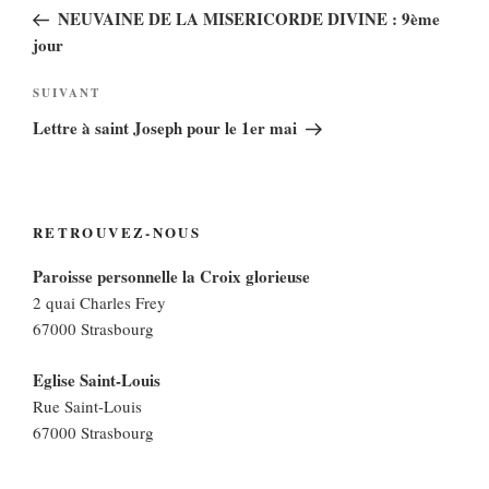
de
précédent
NEUVAINE DE LA MISERICORDE DIVINE : 9ème
l’article
jour
Article
SUIVANT
suivant
Lettre à saint Joseph pour le 1er mai
RETROUVEZ-NOUS
Paroisse personnelle la Croix glorieuse
2 quai Charles Frey
67000 Strasbourg
Eglise Saint-Louis
Rue Saint-Louis
67000 Strasbourg