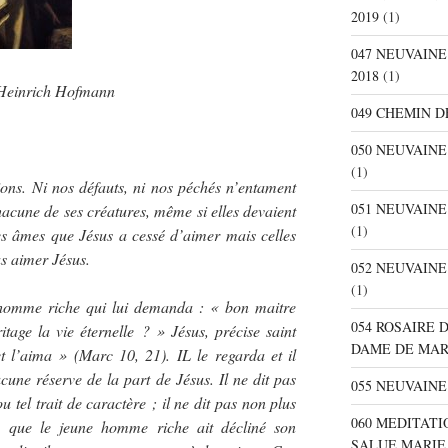
2019
(1)
047 NEUVAIN
2018
(1)
, Heinrich Hofmann
049 CHEMIN D
050 NEUVAIN
(1)
ons. Ni nos défauts, ni nos péchés n’entament
051 NEUVAIN
hacune de ses créatures, même si elles devaient
(1)
es âmes que Jésus a cessé d’aimer mais celles
as aimer Jésus.
052 NEUVAIN
(1)
 homme riche qui lui demanda : « bon maitre
054 ROSAIRE 
itage la vie éternelle ? » Jésus, précise saint
DAME DE MA
t l’aima » (Marc 10, 21). IL le regarda et il
une réserve de la part de Jésus. Il ne dit pas
055 NEUVAINE
 tel trait de caractère ; il ne dit pas non plus
060 MEDITATI
s que le jeune homme riche ait décliné son
SALUE MARIE