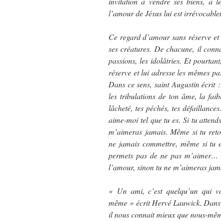
invitation à vendre ses biens, à l
l’amour de Jésus lui est irrévocablem
Ce regard d’amour sans réserve et 
ses créatures. De chacune, il connai
passions, les idolâtries. Et pourta
réserve et lui adresse les mêmes p
Dans ce sens, saint Augustin écrit 
les tribulations de ton âme, la faib
lâcheté, tes péchés, tes défaillanc
aime-moi tel que tu es. Si tu attend
m’aimeras jamais. Même si tu reto
ne jamais commettre, même si tu es
permets pas de ne pas m’aimer… N’
l’amour, sinon tu ne m’aimeras jam
« Un ami, c’est quelqu’un qui v
même » écrit Hervé Lauwick. Dans 
il nous connait mieux que nous-mêm