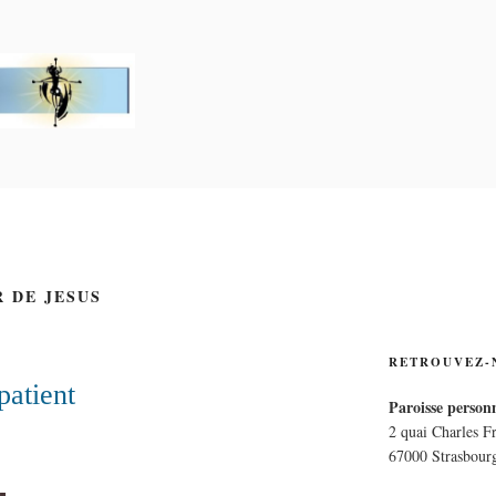
PERSONNELLE LA CRO
E
R DE JESUS
RETROUVEZ-
patient
Paroisse personn
2 quai Charles F
67000 Strasbour