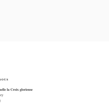
IX
NOUS
elle la Croix glorieuse
rey
g