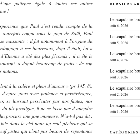
’une patience égale à toutes ses autres
DERNIERS AR
nie !
Le scapulaire b
xpérience que Paul s’est rendu compte de la
août 6, 2026
et, autrefois connu sous le nom de Saül, Paul
Le scapulaire b
se naissante : il fut notamment à l’origine du
août 5, 2026
rdonnant à ses bourreaux, dont il était, lui a
Le scapulaire b
d’Etienne a été des plus féconds ; il a été le
août 4, 2026
 mourant, a donné beaucoup de fruits : de son
s nations.
Le scapulaire b
août 3, 2026
 lent à la colère et plein d’amour » (ps 145, 8).
Le scapulaire b
d’entre nous avec patience et persévérance,
août 2, 2026
r, se laissant persécuter par nos fautes, nos
Le scapulaire b
du fils prodigue, il ne se lasse pas d’attendre
août 1, 2026
ui procure une joie immense. N’a-t-il pas dit :
 joie dans le ciel pour un seul pécheur qui se
neuf justes qui n’ont pas besoin de repentance
CATÉGORIES