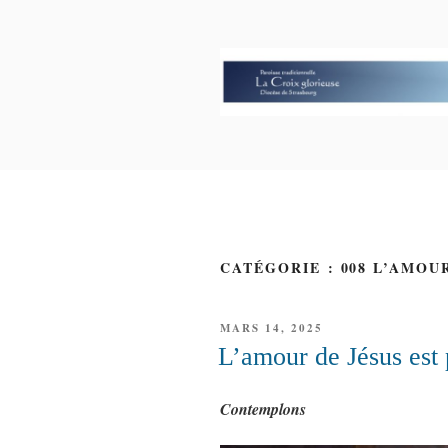
Aller
au
contenu
principal
PAROISSE 
GLORIEUS
CATÉGORIE : 008 L’AMOU
PUBLIÉ
MARS 14, 2025
LE
L’amour de Jésus est 
Contemplons