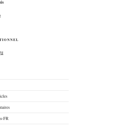
is
g
UTIONNEL
rg
icles
aires
ss-FR