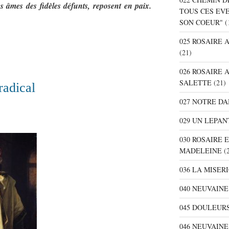
s âmes des fidèles défunts, reposent en paix.
TOUS CES EV
SON COEUR"
(
025 ROSAIRE
(21)
026 ROSAIRE 
SALETTE
(21)
radical
027 NOTRE D
029 UN LEPAN
030 ROSAIRE 
MADELEINE
(2
036 LA MISER
040 NEUVAINE
045 DOULEURS
046 NEUVAIN