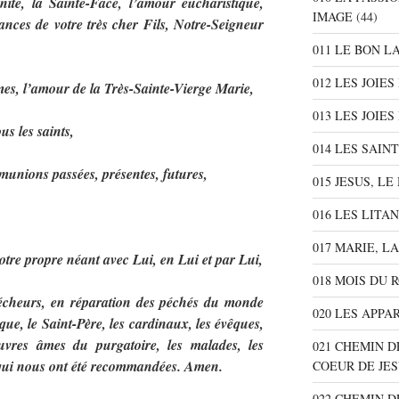
nité, la Sainte-Face, l’amour eucharistique,
IMAGE
(44)
rances de votre très cher Fils, Notre-Seigneur
,
011 LE BON L
012 LES JOIE
mes, l’amour de la Très-Sainte-Vierge Marie,
013 LES JOIES
us les saints,
014 LES SAIN
munions passées, présentes, futures,
015 JESUS, L
016 LES LITA
017 MARIE, L
notre propre néant avec Lui, en Lui et par Lui,
018 MOIS DU 
écheurs, en réparation des péchés du monde
020 LES APPA
ique, le Saint-Père, les cardinaux, les évêques,
auvres âmes du purgatoire, les malades, les
021 CHEMIN D
s qui nous ont été recommandées. Amen.
COEUR DE JE
022 CHEMIN D