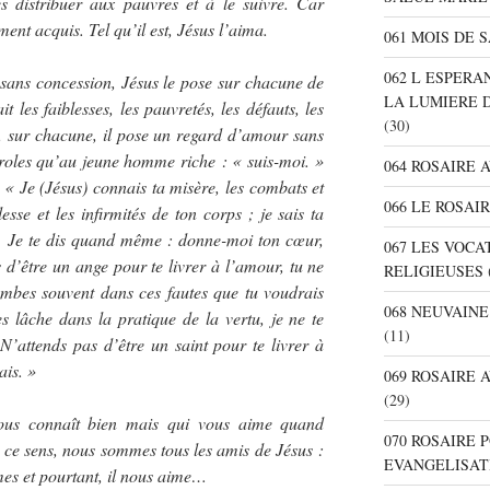
es distribuer aux pauvres et à le suivre. Car
ent acquis. Tel qu’il est, Jésus l’aima.
061 MOIS DE 
062 L ESPER
sans concession, Jésus le pose sur chacune de
LA LUMIERE 
t les faiblesses, les pauvretés, les défauts, les
(30)
nt, sur chacune, il pose un regard d’amour sans
aroles qu’au jeune homme riche : « suis-moi. »
064 ROSAIRE 
: «
Je (Jésus) connais ta misère, les combats et
066 LE ROSAI
lesse et les infirmités de ton corps ; je sais ta
es. Je te dis quand même : donne-moi ton cœur,
067 LES VOC
s d’être un ange pour te livrer à l’amour, tu ne
RELIGIEUSES
mbes souvent dans ces fautes que tu voudrais
068 NEUVAIN
 lâche dans la pratique de la vertu, je ne te
(11)
attends pas d’être un saint pour te livrer à
ais.
»
069 ROSAIRE
(29)
ous connaît bien mais qui vous aime quand
070 ROSAIRE
ce sens, nous sommes tous les amis de Jésus :
EVANGELISAT
es et pourtant, il nous aime…