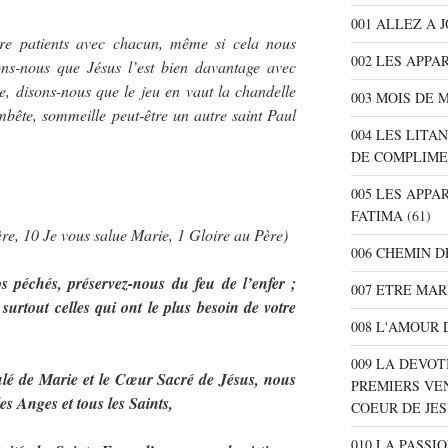
001 ALLEZ A 
tre patients avec chacun, même si cela nous
002 LES APPA
elons-nous que Jésus l’est bien davantage avec
ile, disons-nous que le jeu en vaut la chandelle
003 MOIS DE 
embête, sommeille peut-être un autre saint Paul
004 LES LITA
DE COMPLIME
005 LES APPA
FATIMA
(61)
re, 10 Je vous salue Marie, 1 Gloire au Père)
006 CHEMIN D
péchés, préservez-nous du feu de l’enfer ;
007 ETRE MAR
surtout celles qui ont le plus besoin de votre
008 L'AMOUR 
009 LA DEVOT
lé de Marie et le Cœur Sacré de Jésus, nous
PREMIERS VE
es Anges et tous les Saints,
COEUR DE JE
010 LA PASSI