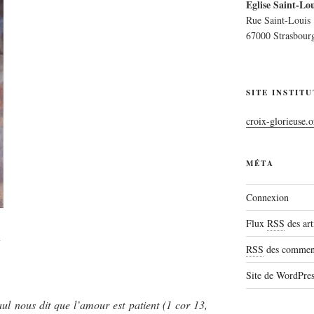
Eglise Saint-Lou
Rue Saint-Louis
67000 Strasbour
SITE INSTIT
croix-glorieuse.o
MÉTA
Connexion
Flux
RSS
des art
n
RSS
des comment
Site de WordPre
ul nous dit que l’amour est patient (1 cor 13,