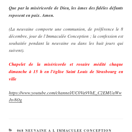
Que par la miséricorde de Dieu, les âmes des fidèles défunts
reposent en paix. Amen.
(La neuvaine comporte une communion, de préférence le 8
décembre, jour de l’Immaculée Conception ; la confession est
souhaitée pendant la neuvaine ou dans les huit jours qui
suivent).
Chapelet de la miséricorde et rosaire médité chaque
dimanche à 15 h en l’église Saint Louis de Strasbourg en
ville
https://www.youtube.com/channel/UC0Va9VhE_C2EMUaWw
Jtv8Og
CATÉGORIES
068 NEUVAINE A L IMMACULEE CONCEPTION