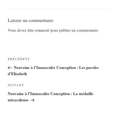
Laisser un commentaire
Vous devez
être connecté
pour publier un commentaire.
Navigation
Article
PRÉCÉDENT
de
précédent
Neuvaine à l’Immaculée Conception : Les paroles
l’article
d’Elisabeth
Article
SUIVANT
suivant
Neuvaine à l’Immaculée Conception : La médaille
miraculeuse