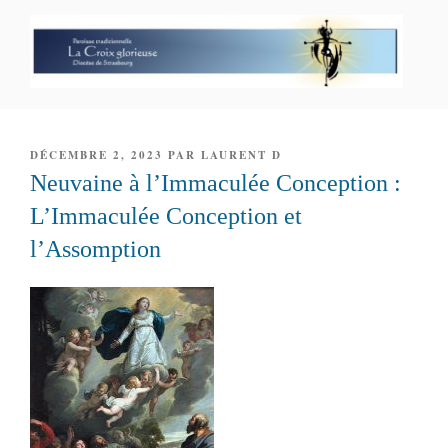
Aller
au
contenu
principal
PAROISSE PERSONNELLE LA
CROIX GLORIEUSE
PUBLIÉ
DÉCEMBRE 2, 2023
PAR
LAURENT D
LE
Neuvaine à l’Immaculée Conception :
L’Immaculée Conception et
l’Assomption